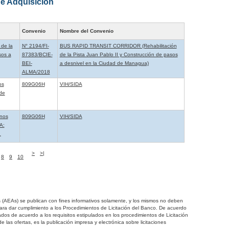
e Adquisición
Convenio
Nombre del Convenio
 de la
N° 2194/FI-
BUS RAPID TRANSIT CORRIDOR (Rehabilitación
sos a
87383/BCIE-
de la Pista Juan Pablo II y Construcción de pasos
BEI-
a desnivel en la Ciudad de Managua)
ALMA/2018
os
809G06H
VIH/SIDA
de
anos
809G06H
VIH/SIDA
A:
¿
>
>|
8
9
10
s (AEAs) se publican con fines informativos solamente, y los mismos no deben
 para dar cumplimiento a los Procedimientos de Licitación del Banco. De acuerdo
ados de acuerdo a los requisitos estipulados en los procedimientos de Licitación
e las ofertas, es la publicación impresa y electrónica sobre licitaciones