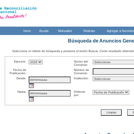
Inicio
Ayuda
Manuales
Noticias
Agregar a favorito
Búsqueda de Anuncios Gener
Seleccione el criterio de búsqueda y presione el botón Buscar. Como resultado obtendrá 
Ejercicio:
Sector del
Convenio:
Fecha de
Número de
Publicación:
Convenio:
Desde:
Institución:
Hasta:
Ordenar
por: