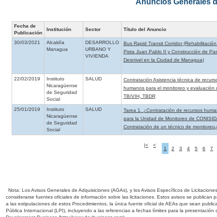
Anuncios Generales d
Fecha de
Institución
Sector
Título del Anuncio
Publicación
30/03/2021
Alcaldía
DESARROLLO
Bus Rapid Transit Corridor (Rehabilitación
Managua
URBANO Y
Pista Juan Pablo II y Construcción de Pa
VIVIENDA
Desnivel en la Ciudad de Managua)
22/02/2019
Instituto
SALUD
Contratación Asistencia técnica de recurs
Nicaragüense
humanos para el monitoreo y evaluación 
de Seguridad
TB/VIH, TBDR
Social
25/01/2019
Instituto
SALUD
Tarea 1. ¿Contratación de recursos hum
Nicaragüense
para la Unidad de Monitoreo de CONISID
de Seguridad
Contratación de un técnico de monitoreo
Social
|<
<
1
2
3
4
5
6
7
Nota: Los Avisos Generales de Adquisiciones (AGAs), y los Avisos Específicos de Licitacione
considerarse fuentes oficiales de información sobre las licitaciones. Estos avisos se publican
a las estipulaciones de estos Procedimientos, la única fuente oficial de AEAs que sean public
Pública Internacional (LPI), incluyendo a las referencias a fechas límites para la presentación d