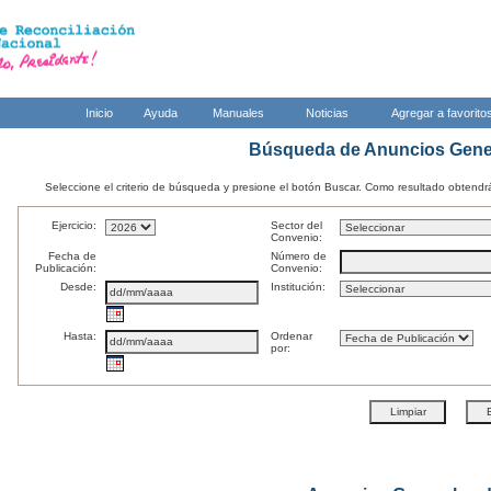
Inicio
Ayuda
Manuales
Noticias
Agregar a favorito
Búsqueda de Anuncios Gener
Seleccione el criterio de búsqueda y presione el botón Buscar. Como resultado obtendrá 
Ejercicio:
Sector del
Convenio:
Fecha de
Número de
Publicación:
Convenio:
Desde:
Institución:
Hasta:
Ordenar
por: