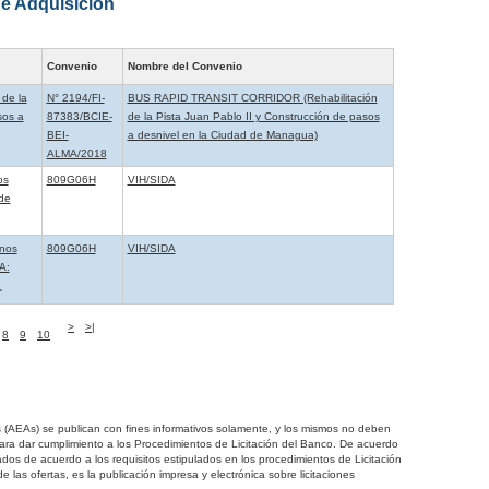
e Adquisición
Convenio
Nombre del Convenio
 de la
N° 2194/FI-
BUS RAPID TRANSIT CORRIDOR (Rehabilitación
sos a
87383/BCIE-
de la Pista Juan Pablo II y Construcción de pasos
BEI-
a desnivel en la Ciudad de Managua)
ALMA/2018
os
809G06H
VIH/SIDA
de
anos
809G06H
VIH/SIDA
A:
¿
>
>|
8
9
10
s (AEAs) se publican con fines informativos solamente, y los mismos no deben
 para dar cumplimiento a los Procedimientos de Licitación del Banco. De acuerdo
ados de acuerdo a los requisitos estipulados en los procedimientos de Licitación
e las ofertas, es la publicación impresa y electrónica sobre licitaciones