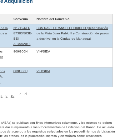
e Adquisición
Convenio
Nombre del Convenio
 de la
N° 2194/FI-
BUS RAPID TRANSIT CORRIDOR (Rehabilitación
sos a
87383/BCIE-
de la Pista Juan Pablo II y Construcción de pasos
BEI-
a desnivel en la Ciudad de Managua)
ALMA/2018
os
809G06H
VIH/SIDA
de
anos
809G06H
VIH/SIDA
A:
¿
>
>|
8
9
10
s (AEAs) se publican con fines informativos solamente, y los mismos no deben
 para dar cumplimiento a los Procedimientos de Licitación del Banco. De acuerdo
ados de acuerdo a los requisitos estipulados en los procedimientos de Licitación
e las ofertas, es la publicación impresa y electrónica sobre licitaciones