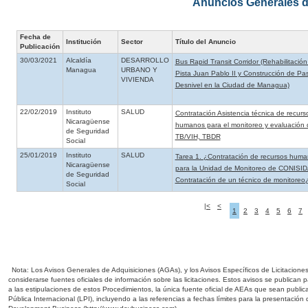
Anuncios Generales d
Fecha de
Institución
Sector
Título del Anuncio
Publicación
30/03/2021
Alcaldía
DESARROLLO
Bus Rapid Transit Corridor (Rehabilitación
Managua
URBANO Y
Pista Juan Pablo II y Construcción de Pa
VIVIENDA
Desnivel en la Ciudad de Managua)
22/02/2019
Instituto
SALUD
Contratación Asistencia técnica de recurs
Nicaragüense
humanos para el monitoreo y evaluación 
de Seguridad
TB/VIH, TBDR
Social
25/01/2019
Instituto
SALUD
Tarea 1. ¿Contratación de recursos hum
Nicaragüense
para la Unidad de Monitoreo de CONISID
de Seguridad
Contratación de un técnico de monitoreo
Social
|<
<
1
2
3
4
5
6
7
Nota: Los Avisos Generales de Adquisiciones (AGAs), y los Avisos Específicos de Licitacione
considerarse fuentes oficiales de información sobre las licitaciones. Estos avisos se publican
a las estipulaciones de estos Procedimientos, la única fuente oficial de AEAs que sean public
Pública Internacional (LPI), incluyendo a las referencias a fechas límites para la presentación d