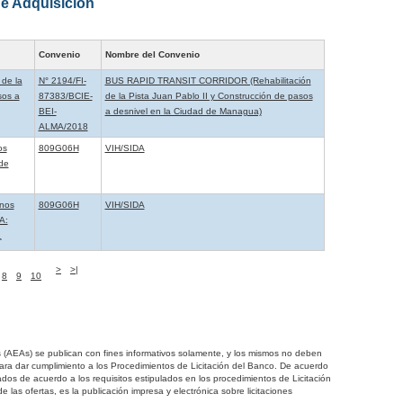
e Adquisición
Convenio
Nombre del Convenio
 de la
N° 2194/FI-
BUS RAPID TRANSIT CORRIDOR (Rehabilitación
sos a
87383/BCIE-
de la Pista Juan Pablo II y Construcción de pasos
BEI-
a desnivel en la Ciudad de Managua)
ALMA/2018
os
809G06H
VIH/SIDA
de
anos
809G06H
VIH/SIDA
A:
¿
>
>|
8
9
10
s (AEAs) se publican con fines informativos solamente, y los mismos no deben
 para dar cumplimiento a los Procedimientos de Licitación del Banco. De acuerdo
ados de acuerdo a los requisitos estipulados en los procedimientos de Licitación
e las ofertas, es la publicación impresa y electrónica sobre licitaciones