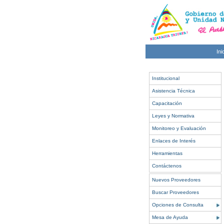
Ini
Institucional
Asistencia Técnica
Capacitación
Leyes y Normativa
Monitoreo y Evaluación
Enlaces de Interés
Herramientas
Contáctenos
Nuevos Proveedores
Buscar Proveedores
Opciones de Consulta
Mesa de Ayuda