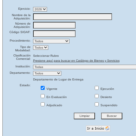
Ejercicio:
Nombre de la
Adquisición:
Número de
Adquisición:
Código SIGAF:
Procedimiento:
Tipo de
Modalidad:
Clasificación
Seleccionar Rubro
Comercial:
Presione aquí para buscar en Catálogo de Bienes y Servicios
Institución:
Departamento:
Departamento de Lugar de Entrega
Estado:
Vigente
Ejecución
En Evaluación
Desierto
Adjudicado
Suspendido