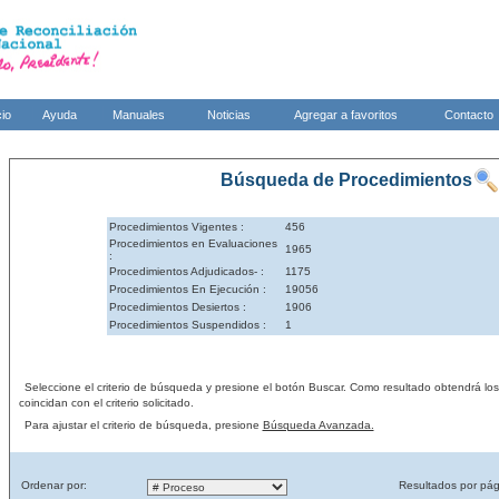
cio
Ayuda
Manuales
Noticias
Agregar a favoritos
Contacto
Búsqueda de Procedimientos
Procedimientos Vigentes :
456
Procedimientos en Evaluaciones
1965
:
Procedimientos Adjudicados- :
1175
Procedimientos En Ejecución :
19056
Procedimientos Desiertos :
1906
Procedimientos Suspendidos :
1
Seleccione el criterio de búsqueda y presione el botón Buscar. Como resultado obtendrá lo
coincidan con el criterio solicitado.
Para ajustar el criterio de búsqueda, presione
Búsqueda Avanzada.
Ordenar por:
Resultados por pág