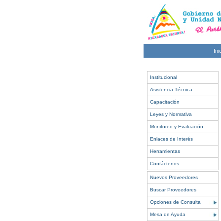
Ini
Institucional
Asistencia Técnica
Capacitación
Leyes y Normativa
Monitoreo y Evaluación
Enlaces de Interés
Herramientas
Contáctenos
Nuevos Proveedores
Buscar Proveedores
Opciones de Consulta
Mesa de Ayuda