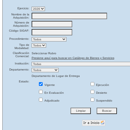
Ejercicio:
Nombre de la
Adquisición:
Número de
Adquisición:
Código SIGAF:
Procedimiento:
Tipo de
Modalidad:
Clasificación
Seleccionar Rubro
Comercial:
Presione aquí para buscar en Catálogo de Bienes y Servicios
Institución:
Departamento:
Departamento de Lugar de Entrega
Estado:
Vigente
Ejecución
En Evaluación
Desierto
Adjudicado
Suspendido