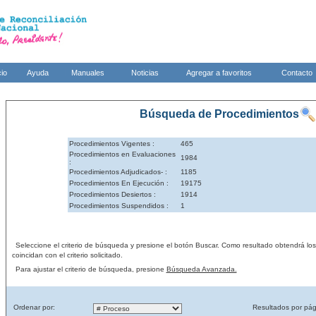
cio
Ayuda
Manuales
Noticias
Agregar a favoritos
Contacto
Búsqueda de Procedimientos
Procedimientos Vigentes :
465
Procedimientos en Evaluaciones
1984
:
Procedimientos Adjudicados- :
1185
Procedimientos En Ejecución :
19175
Procedimientos Desiertos :
1914
Procedimientos Suspendidos :
1
Seleccione el criterio de búsqueda y presione el botón Buscar. Como resultado obtendrá lo
coincidan con el criterio solicitado.
Para ajustar el criterio de búsqueda, presione
Búsqueda Avanzada.
Ordenar por:
Resultados por pág