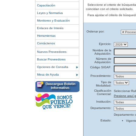
Seleccione el criterio de búsqued
Capacitación
coincidan con el criterio solicitado.
Leyes y Normativa
Para ajustar el criterio de búsque
Monitoreo y Evaluación
Enlaces de Interés
Ordenar por:
Herramientas
Contáctenos
Ejercicio:
Nombre de la
Nuevos Proveedores
Adquisición:
Número de
Buscar Proveedores
Adquisición:
Opciones de Consulta
Código SIGAF:
Mesa de Ayuda
Procedimiento:
Tipo de
Modalidad:
Clasificación
Seleccionar Ru
Comercial:
Presione aquí p
Institución:
Departamento:
Departamento d
Estado:
Vigent