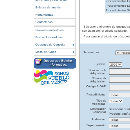
Monitoreo y Evaluación
Procedimientos En
Procedimientos De
Enlaces de Interés
Procedimientos S
Herramientas
Contáctenos
Seleccione el criterio de búsqued
Nuevos Proveedores
coincidan con el criterio solicitado.
Para ajustar el criterio de búsque
Buscar Proveedores
Opciones de Consulta
Mesa de Ayuda
Ordenar por:
Ejercicio:
Nombre de la
Adquisición:
Número de
Adquisición:
Código SIGAF:
Procedimiento:
Tipo de
Modalidad:
Clasificación
Seleccionar Ru
Comercial:
Presione aquí p
Institución:
Departamento: