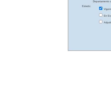
Departamento d
Estado:
Vigen
En Eva
Adjud