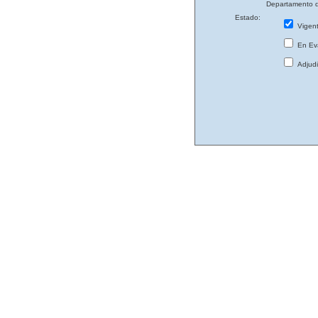
Departamento d
Estado:
Vigen
En Eva
Adjud