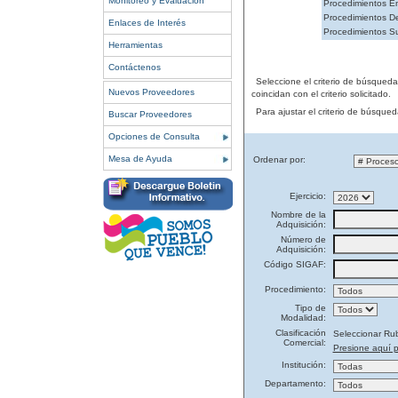
Monitoreo y Evaluación
Procedimientos En
Procedimientos De
Enlaces de Interés
Procedimientos S
Herramientas
Contáctenos
Seleccione el criterio de búsqued
Nuevos Proveedores
coincidan con el criterio solicitado.
Para ajustar el criterio de búsque
Buscar Proveedores
Opciones de Consulta
Mesa de Ayuda
Ordenar por:
Ejercicio:
Nombre de la
Adquisición:
Número de
Adquisición:
Código SIGAF:
Procedimiento:
Tipo de
Modalidad:
Clasificación
Seleccionar Ru
Comercial:
Presione aquí p
Institución:
Departamento: