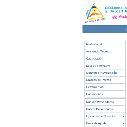
Ini
Institucional
Asistencia Técnica
Capacitación
Leyes y Normativa
Monitoreo y Evaluación
Enlaces de Interés
Herramientas
Contáctenos
Nuevos Proveedores
Buscar Proveedores
Opciones de Consulta
Mesa de Ayuda