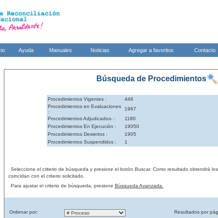
cio
Ayuda
Manuales
Noticias
Agregar a favoritos
Contacto
Búsqueda de Procedimientos
Procedimientos Vigentes :
446
Procedimientos en Evaluaciones
1967
:
Procedimientos Adjudicados- :
1180
Procedimientos En Ejecución :
19050
Procedimientos Desiertos :
1905
Procedimientos Suspendidos :
1
Seleccione el criterio de búsqueda y presione el botón Buscar. Como resultado obtendrá lo
coincidan con el criterio solicitado.
Para ajustar el criterio de búsqueda, presione
Búsqueda Avanzada.
Ordenar por:
Resultados por pág