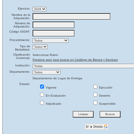
Ejercicio:
Nombre de la
Adquisición:
Número de
Adquisición:
Código SIGAF:
Procedimiento:
Tipo de
Modalidad:
Clasificación
Seleccionar Rubro
Comercial:
Presione aquí para buscar en Catálogo de Bienes y Servicios
Institución:
Departamento:
Departamento de Lugar de Entrega
Estado:
Vigente
Ejecución
En Evaluación
Desierto
Adjudicado
Suspendido