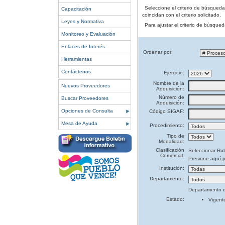
Seleccione el criterio de búsqued
Capacitación
coincidan con el criterio solicitado.
Leyes y Normativa
Para ajustar el criterio de búsque
Monitoreo y Evaluación
Enlaces de Interés
Ordenar por:
Herramientas
Contáctenos
Ejercicio:
Nombre de la
Nuevos Proveedores
Adquisición:
Número de
Buscar Proveedores
Adquisición:
Opciones de Consulta
Código SIGAF:
Mesa de Ayuda
Procedimiento:
Tipo de
Modalidad:
Clasificación
Seleccionar Ru
Comercial:
Presione aquí p
Institución:
Departamento:
Departamento d
Estado:
Vigent