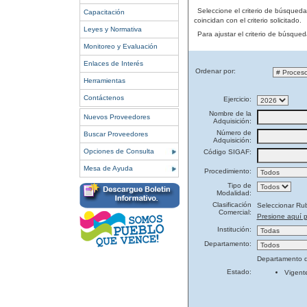
Seleccione el criterio de búsqued
Capacitación
coincidan con el criterio solicitado.
Leyes y Normativa
Para ajustar el criterio de búsque
Monitoreo y Evaluación
Enlaces de Interés
Ordenar por:
Herramientas
Contáctenos
Ejercicio:
Nombre de la
Nuevos Proveedores
Adquisición:
Número de
Buscar Proveedores
Adquisición:
Opciones de Consulta
Código SIGAF:
Mesa de Ayuda
Procedimiento:
Tipo de
Modalidad:
Clasificación
Seleccionar Ru
Comercial:
Presione aquí p
Institución:
Departamento:
Departamento d
Estado:
Vigent