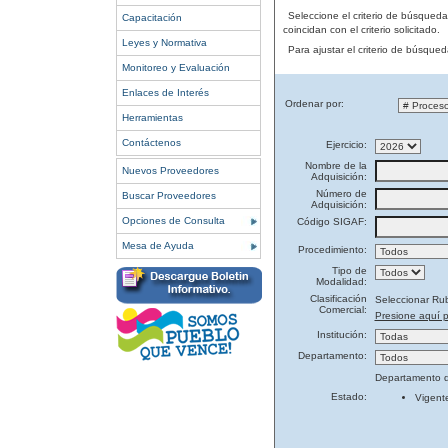
Seleccione el criterio de búsqued
Capacitación
coincidan con el criterio solicitado.
Leyes y Normativa
Para ajustar el criterio de búsque
Monitoreo y Evaluación
Enlaces de Interés
Ordenar por:
Herramientas
Contáctenos
Ejercicio:
Nombre de la
Nuevos Proveedores
Adquisición:
Número de
Buscar Proveedores
Adquisición:
Opciones de Consulta
Código SIGAF:
Mesa de Ayuda
Procedimiento:
Tipo de
Modalidad:
Clasificación
Seleccionar Ru
Comercial:
Presione aquí p
Institución:
Departamento:
Departamento d
Estado:
Vigent