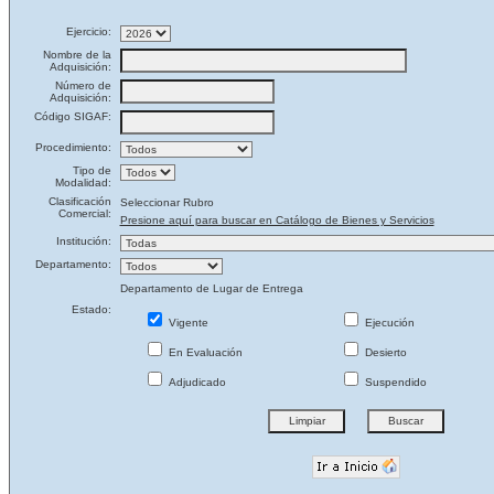
Ejercicio:
Nombre de la
Adquisición:
Número de
Adquisición:
Código SIGAF:
Procedimiento:
Tipo de
Modalidad:
Clasificación
Seleccionar Rubro
Comercial:
Presione aquí para buscar en Catálogo de Bienes y Servicios
Institución:
Departamento:
Departamento de Lugar de Entrega
Estado:
Vigente
Ejecución
En Evaluación
Desierto
Adjudicado
Suspendido