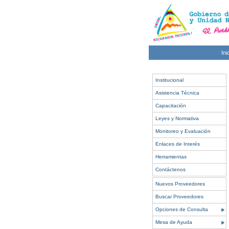
Ini
Institucional
Asistencia Técnica
Capacitación
Leyes y Normativa
Monitoreo y Evaluación
Enlaces de Interés
Herramientas
Contáctenos
Nuevos Proveedores
Buscar Proveedores
Opciones de Consulta
Mesa de Ayuda