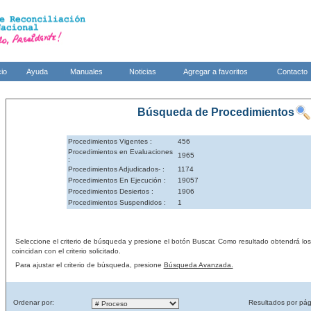
cio
Ayuda
Manuales
Noticias
Agregar a favoritos
Contacto
Búsqueda de Procedimientos
Procedimientos Vigentes :
456
Procedimientos en Evaluaciones
1965
:
Procedimientos Adjudicados- :
1174
Procedimientos En Ejecución :
19057
Procedimientos Desiertos :
1906
Procedimientos Suspendidos :
1
Seleccione el criterio de búsqueda y presione el botón Buscar. Como resultado obtendrá lo
coincidan con el criterio solicitado.
Para ajustar el criterio de búsqueda, presione
Búsqueda Avanzada.
Ordenar por:
Resultados por pág