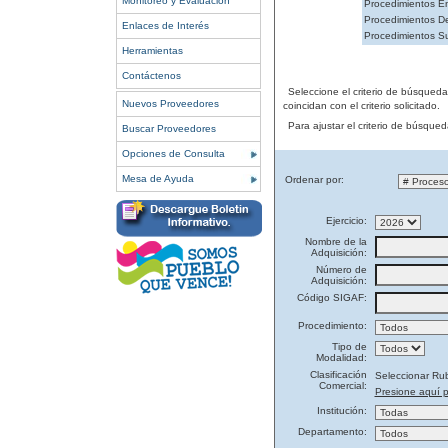
Monitoreo y Evaluación
Procedimientos En
Procedimientos De
Enlaces de Interés
Procedimientos S
Herramientas
Contáctenos
Seleccione el criterio de búsqued
Nuevos Proveedores
coincidan con el criterio solicitado.
Para ajustar el criterio de búsque
Buscar Proveedores
Opciones de Consulta
Mesa de Ayuda
Ordenar por:
Ejercicio:
Nombre de la
Adquisición:
Número de
Adquisición:
Código SIGAF:
Procedimiento:
Tipo de
Modalidad:
Clasificación
Seleccionar Ru
Comercial:
Presione aquí p
Institución:
Departamento: