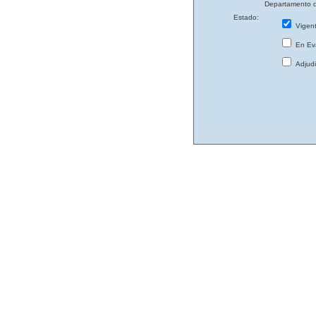
Departamento d
Estado:
Vigen
En Eva
Adjud