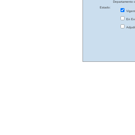
Departamento d
Estado:
Vigen
En Eva
Adjud