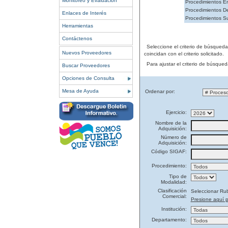
Monitoreo y Evaluación
Procedimientos En
Procedimientos De
Enlaces de Interés
Procedimientos S
Herramientas
Contáctenos
Seleccione el criterio de búsqued
Nuevos Proveedores
coincidan con el criterio solicitado.
Para ajustar el criterio de búsque
Buscar Proveedores
Opciones de Consulta
Mesa de Ayuda
Ordenar por:
Ejercicio:
Nombre de la
Adquisición:
Número de
Adquisición:
Código SIGAF:
Procedimiento:
Tipo de
Modalidad:
Clasificación
Seleccionar Ru
Comercial:
Presione aquí p
Institución:
Departamento: