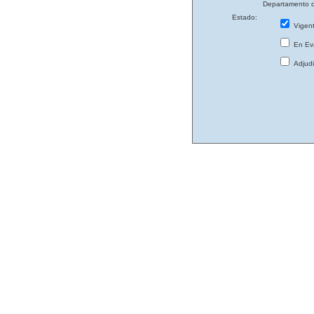
Departamento d
Estado:
Vigen
En Eva
Adjud