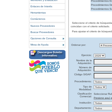
Monitoreo y Evaluación
Procedimientos En
Procedimientos De
Enlaces de Interés
Procedimientos S
Herramientas
Contáctenos
Seleccione el criterio de búsqued
Nuevos Proveedores
coincidan con el criterio solicitado.
Para ajustar el criterio de búsque
Buscar Proveedores
Opciones de Consulta
Mesa de Ayuda
Ordenar por:
Ejercicio:
Nombre de la
Adquisición:
Número de
Adquisición:
Código SIGAF:
Procedimiento:
Tipo de
Modalidad:
Clasificación
Seleccionar Ru
Comercial:
Presione aquí p
Institución:
Departamento: