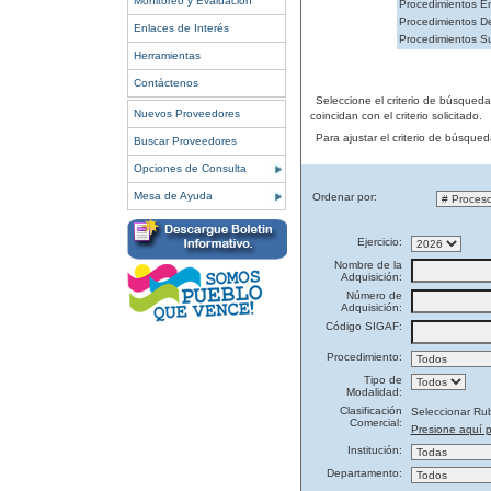
Monitoreo y Evaluación
Procedimientos En
Procedimientos De
Enlaces de Interés
Procedimientos S
Herramientas
Contáctenos
Seleccione el criterio de búsqued
Nuevos Proveedores
coincidan con el criterio solicitado.
Para ajustar el criterio de búsque
Buscar Proveedores
Opciones de Consulta
Mesa de Ayuda
Ordenar por:
Ejercicio:
Nombre de la
Adquisición:
Número de
Adquisición:
Código SIGAF:
Procedimiento:
Tipo de
Modalidad:
Clasificación
Seleccionar Ru
Comercial:
Presione aquí p
Institución:
Departamento: