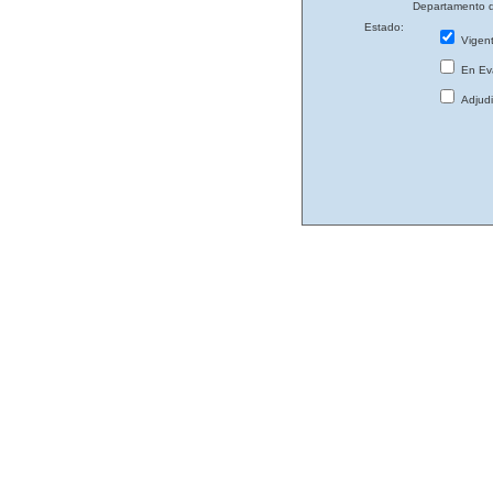
Departamento d
Estado:
Vigen
En Eva
Adjud