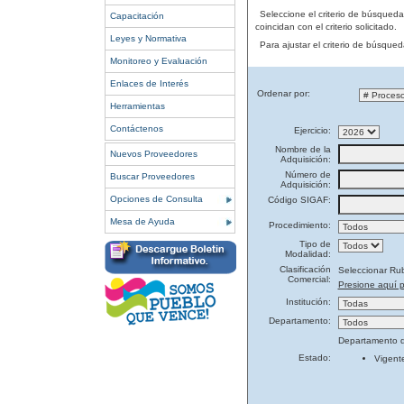
Seleccione el criterio de búsqued
Capacitación
coincidan con el criterio solicitado.
Leyes y Normativa
Para ajustar el criterio de búsque
Monitoreo y Evaluación
Enlaces de Interés
Ordenar por:
Herramientas
Contáctenos
Ejercicio:
Nombre de la
Nuevos Proveedores
Adquisición:
Número de
Buscar Proveedores
Adquisición:
Opciones de Consulta
Código SIGAF:
Mesa de Ayuda
Procedimiento:
Tipo de
Modalidad:
Clasificación
Seleccionar Ru
Comercial:
Presione aquí p
Institución:
Departamento:
Departamento d
Estado:
Vigent