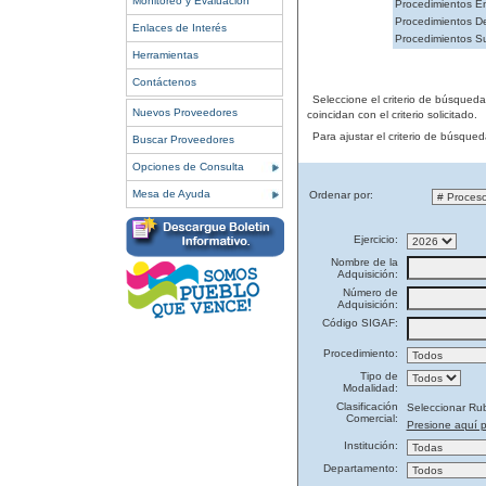
Monitoreo y Evaluación
Procedimientos En
Procedimientos De
Enlaces de Interés
Procedimientos S
Herramientas
Contáctenos
Seleccione el criterio de búsqued
Nuevos Proveedores
coincidan con el criterio solicitado.
Para ajustar el criterio de búsque
Buscar Proveedores
Opciones de Consulta
Mesa de Ayuda
Ordenar por:
Ejercicio:
Nombre de la
Adquisición:
Número de
Adquisición:
Código SIGAF:
Procedimiento:
Tipo de
Modalidad:
Clasificación
Seleccionar Ru
Comercial:
Presione aquí p
Institución:
Departamento: