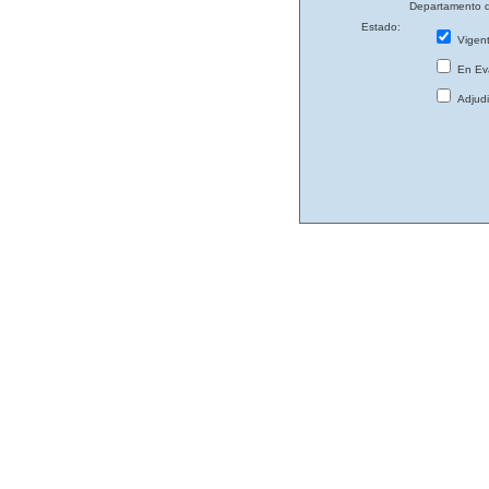
Departamento d
Estado:
Vigen
En Eva
Adjud