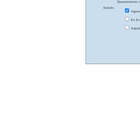
Departamento d
Estado:
Vigen
En Eva
Adjud