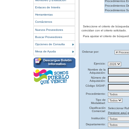
Monitoreo y Evaluación
Procedimientos En
Procedimientos De
Enlaces de Interés
Procedimientos S
Herramientas
Contáctenos
Seleccione el criterio de búsqued
Nuevos Proveedores
coincidan con el criterio solicitado.
Para ajustar el criterio de búsque
Buscar Proveedores
Opciones de Consulta
Mesa de Ayuda
Ordenar por:
Ejercicio:
Nombre de la
Adquisición:
Número de
Adquisición:
Código SIGAF:
Procedimiento:
Tipo de
Modalidad:
Clasificación
Seleccionar Ru
Comercial:
Presione aquí p
Institución:
Departamento: