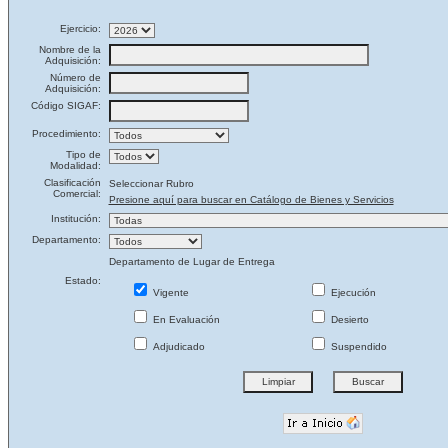
Ejercicio:
Nombre de la
Adquisición:
Número de
Adquisición:
Código SIGAF:
Procedimiento:
Tipo de
Modalidad:
Clasificación
Seleccionar Rubro
Comercial:
Presione aquí para buscar en Catálogo de Bienes y Servicios
Institución:
Departamento:
Departamento de Lugar de Entrega
Estado:
Vigente
Ejecución
En Evaluación
Desierto
Adjudicado
Suspendido