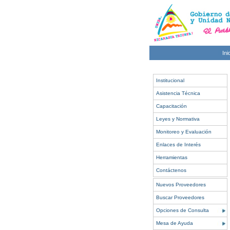
Ini
Institucional
Asistencia Técnica
Capacitación
Leyes y Normativa
Monitoreo y Evaluación
Enlaces de Interés
Herramientas
Contáctenos
Nuevos Proveedores
Buscar Proveedores
Opciones de Consulta
Mesa de Ayuda