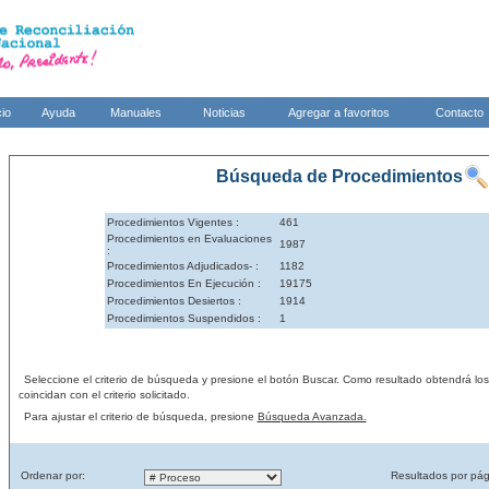
cio
Ayuda
Manuales
Noticias
Agregar a favoritos
Contacto
Búsqueda de Procedimientos
Procedimientos Vigentes :
461
Procedimientos en Evaluaciones
1987
:
Procedimientos Adjudicados- :
1182
Procedimientos En Ejecución :
19175
Procedimientos Desiertos :
1914
Procedimientos Suspendidos :
1
Seleccione el criterio de búsqueda y presione el botón Buscar. Como resultado obtendrá lo
coincidan con el criterio solicitado.
Para ajustar el criterio de búsqueda, presione
Búsqueda Avanzada.
Ordenar por:
Resultados por pág