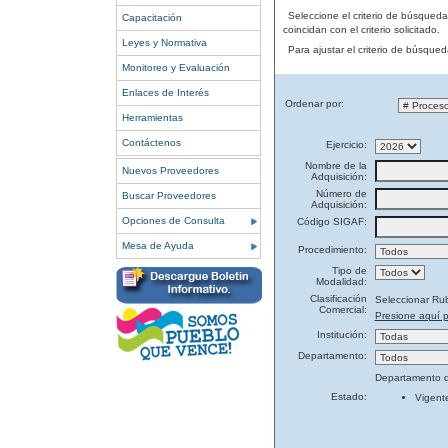
Seleccione el criterio de búsqued
Capacitación
coincidan con el criterio solicitado.
Leyes y Normativa
Para ajustar el criterio de búsque
Monitoreo y Evaluación
Enlaces de Interés
Ordenar por:
Herramientas
Contáctenos
Ejercicio:
Nombre de la
Nuevos Proveedores
Adquisición:
Número de
Buscar Proveedores
Adquisición:
Opciones de Consulta
Código SIGAF:
Mesa de Ayuda
Procedimiento:
Tipo de
Modalidad:
Clasificación
Seleccionar Ru
Comercial:
Presione aquí p
Institución:
Departamento:
Departamento d
Estado:
Vigent