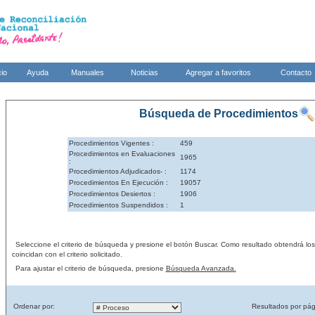
cio
Ayuda
Manuales
Noticias
Agregar a favoritos
Contacto
Búsqueda de Procedimientos
Procedimientos Vigentes :
459
Procedimientos en Evaluaciones
1965
:
Procedimientos Adjudicados- :
1174
Procedimientos En Ejecución :
19057
Procedimientos Desiertos :
1906
Procedimientos Suspendidos :
1
Seleccione el criterio de búsqueda y presione el botón Buscar. Como resultado obtendrá lo
coincidan con el criterio solicitado.
Para ajustar el criterio de búsqueda, presione
Búsqueda Avanzada.
Ordenar por:
Resultados por pág