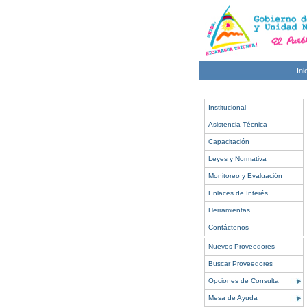
Ini
Institucional
Asistencia Técnica
Capacitación
Leyes y Normativa
Monitoreo y Evaluación
Enlaces de Interés
Herramientas
Contáctenos
Nuevos Proveedores
Buscar Proveedores
Opciones de Consulta
Mesa de Ayuda