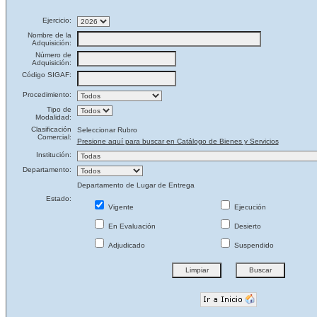
Ejercicio:
Nombre de la
Adquisición:
Número de
Adquisición:
Código SIGAF:
Procedimiento:
Tipo de
Modalidad:
Clasificación
Seleccionar Rubro
Comercial:
Presione aquí para buscar en Catálogo de Bienes y Servicios
Institución:
Departamento:
Departamento de Lugar de Entrega
Estado:
Vigente
Ejecución
En Evaluación
Desierto
Adjudicado
Suspendido