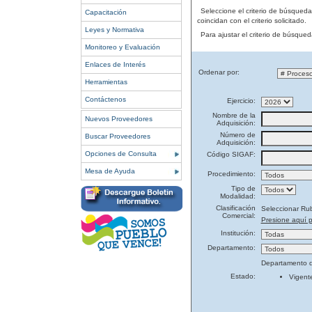
Seleccione el criterio de búsqued
Capacitación
coincidan con el criterio solicitado.
Leyes y Normativa
Para ajustar el criterio de búsque
Monitoreo y Evaluación
Enlaces de Interés
Ordenar por:
Herramientas
Contáctenos
Ejercicio:
Nombre de la
Nuevos Proveedores
Adquisición:
Número de
Buscar Proveedores
Adquisición:
Opciones de Consulta
Código SIGAF:
Mesa de Ayuda
Procedimiento:
Tipo de
Modalidad:
Clasificación
Seleccionar Ru
Comercial:
Presione aquí p
Institución:
Departamento:
Departamento d
Estado:
Vigent