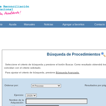
cio
Ayuda
Manuales
Noticias
Agregar a favoritos
Contacto
Búsqueda de Procedimientos
Seleccione el criterio de búsqueda y presione el botón Buscar. Como resultado obtendrá lo
coincidan con el criterio solicitado.
Para ajustar el criterio de búsqueda, presione
Búsqueda Avanzada.
Ordenar por:
Resultados por pág
Ejercicio:
Nombre de la
Adquisición: