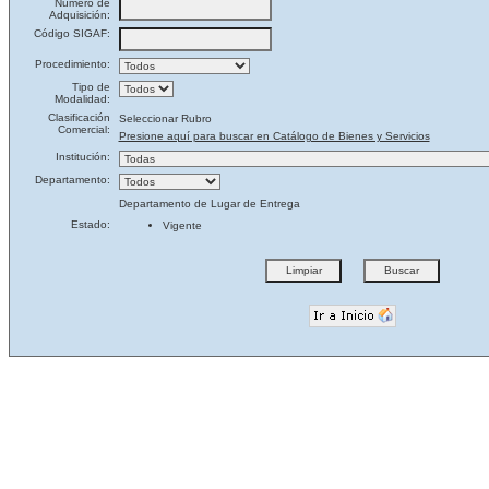
Número de
Adquisición:
Código SIGAF:
Procedimiento:
Tipo de
Modalidad:
Clasificación
Seleccionar Rubro
Comercial:
Presione aquí para buscar en Catálogo de Bienes y Servicios
Institución:
Departamento:
Departamento de Lugar de Entrega
Estado:
Vigente