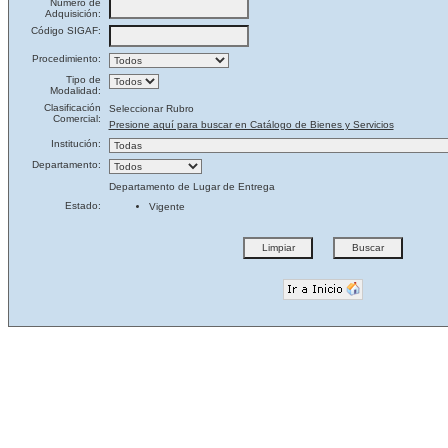
Número de
Adquisición:
Código SIGAF:
Procedimiento:
Tipo de
Modalidad:
Clasificación
Seleccionar Rubro
Comercial:
Presione aquí para buscar en Catálogo de Bienes y Servicios
Institución:
Departamento:
Departamento de Lugar de Entrega
Estado:
Vigente