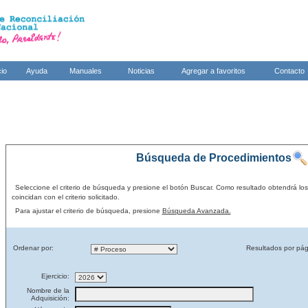
cio
Ayuda
Manuales
Noticias
Agregar a favoritos
Contacto
Búsqueda de Procedimientos
Seleccione el criterio de búsqueda y presione el botón Buscar. Como resultado obtendrá lo
coincidan con el criterio solicitado.
Para ajustar el criterio de búsqueda, presione
Búsqueda Avanzada.
Ordenar por:
Resultados por pág
Ejercicio:
Nombre de la
Adquisición: