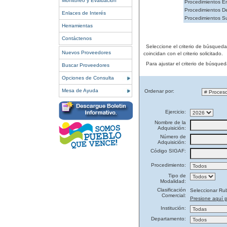
Monitoreo y Evaluación
Procedimientos En
Procedimientos De
Enlaces de Interés
Procedimientos S
Herramientas
Contáctenos
Seleccione el criterio de búsqued
Nuevos Proveedores
coincidan con el criterio solicitado.
Para ajustar el criterio de búsque
Buscar Proveedores
Opciones de Consulta
Mesa de Ayuda
Ordenar por:
Ejercicio:
Nombre de la
Adquisición:
Número de
Adquisición:
Código SIGAF:
Procedimiento:
Tipo de
Modalidad:
Clasificación
Seleccionar Ru
Comercial:
Presione aquí p
Institución:
Departamento: