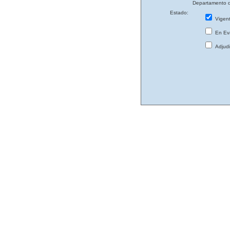
Departamento d
Estado:
Vigen
En Eva
Adjud