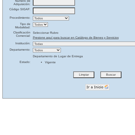
Número de
Adquisición:
Código SIGAF:
Procedimiento:
Tipo de
Modalidad:
Clasificación
Seleccionar Rubro
Comercial:
Presione aquí para buscar en Catálogo de Bienes y Servicios
Institución:
Departamento:
Departamento de Lugar de Entrega
Estado:
Vigente