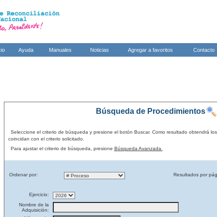
cio
Ayuda
Manuales
Noticias
Agregar a favoritos
Contacto
Búsqueda de Procedimientos
Seleccione el criterio de búsqueda y presione el botón Buscar. Como resultado obtendrá lo
coincidan con el criterio solicitado.
Para ajustar el criterio de búsqueda, presione
Búsqueda Avanzada.
Ordenar por:
Resultados por pág
Ejercicio:
Nombre de la
Adquisición: