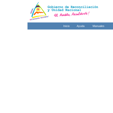
Inicio
Ayuda
Manuales