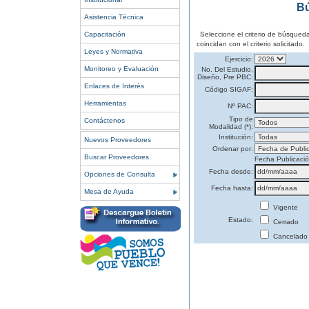
Bú
Asistencia Técnica
Capacitación
Seleccione el criterio de búsqued
coincidan con el criterio solicitado.
Leyes y Normativa
Ejercicio:
Monitoreo y Evaluación
No. Del Estudio,
Diseño, Pre PBC:
Enlaces de Interés
Código SIGAF:
Herramientas
Nº PAC:
Tipo de
Contáctenos
Modalidad (*):
Institución:
Nuevos Proveedores
Ordenar por:
Buscar Proveedores
Fecha Publicaci
Fecha desde:
Opciones de Consulta
Fecha hasta:
Mesa de Ayuda
Vigente
Estado:
Cerrado
Cancelado