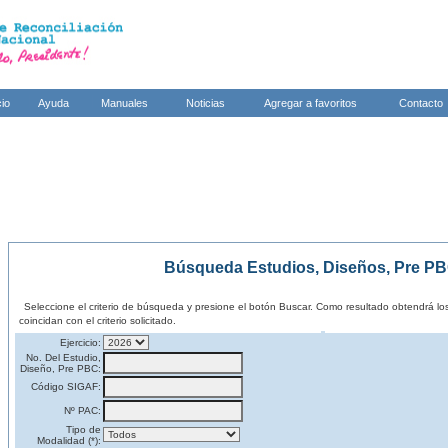
cio
Ayuda
Manuales
Noticias
Agregar a favoritos
Contacto
Búsqueda Estudios, Diseños, Pre P
Seleccione el criterio de búsqueda y presione el botón Buscar. Como resultado obtendrá l
coincidan con el criterio solicitado.
Ejercicio:
No. Del Estudio,
Diseño, Pre PBC:
Código SIGAF:
Nº PAC:
Tipo de
Modalidad (*):