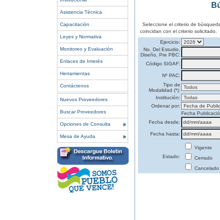
Bú
Asistencia Técnica
Capacitación
Seleccione el criterio de búsqued
coincidan con el criterio solicitado.
Leyes y Normativa
Ejercicio:
Monitoreo y Evaluación
No. Del Estudio,
Diseño, Pre PBC:
Enlaces de Interés
Código SIGAF:
Herramientas
Nº PAC:
Tipo de
Contáctenos
Modalidad (*):
Institución:
Nuevos Proveedores
Ordenar por:
Buscar Proveedores
Fecha Publicaci
Fecha desde:
Opciones de Consulta
Fecha hasta:
Mesa de Ayuda
Vigente
Estado:
Cerrado
Cancelado