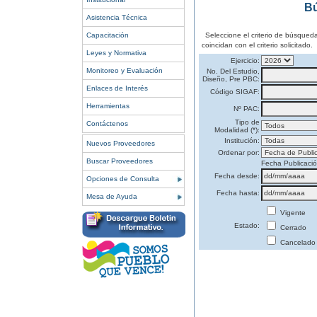
Bú
Asistencia Técnica
Capacitación
Seleccione el criterio de búsqued
coincidan con el criterio solicitado.
Leyes y Normativa
Ejercicio:
Monitoreo y Evaluación
No. Del Estudio,
Diseño, Pre PBC:
Enlaces de Interés
Código SIGAF:
Herramientas
Nº PAC:
Tipo de
Contáctenos
Modalidad (*):
Institución:
Nuevos Proveedores
Ordenar por:
Buscar Proveedores
Fecha Publicaci
Fecha desde:
Opciones de Consulta
Fecha hasta:
Mesa de Ayuda
Vigente
Estado:
Cerrado
Cancelado