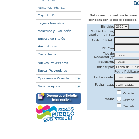
Bú
Asistencia Técnica
Capacitación
Seleccione el criterio de búsqued
coincidan con el criterio solicitado.
Leyes y Normativa
Ejercicio:
Monitoreo y Evaluación
No. Del Estudio,
Diseño, Pre PBC:
Enlaces de Interés
Código SIGAF:
Herramientas
Nº PAC:
Tipo de
Contáctenos
Modalidad (*):
Institución:
Nuevos Proveedores
Ordenar por:
Buscar Proveedores
Fecha Publicaci
Fecha desde:
Opciones de Consulta
Fecha hasta:
Mesa de Ayuda
Vigente
Estado:
Cerrado
Cancelado