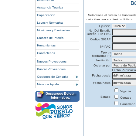
Bú
Asistencia Técnica
Capacitación
Seleccione el criterio de búsqued
coincidan con el criterio solicitado.
Leyes y Normativa
Ejercicio:
Monitoreo y Evaluación
No. Del Estudio,
Diseño, Pre PBC:
Enlaces de Interés
Código SIGAF:
Herramientas
Nº PAC:
Tipo de
Contáctenos
Modalidad (*):
Institución:
Nuevos Proveedores
Ordenar por:
Buscar Proveedores
Fecha Publicaci
Fecha desde:
Opciones de Consulta
Fecha hasta:
Mesa de Ayuda
Vigente
Estado:
Cerrado
Cancelado