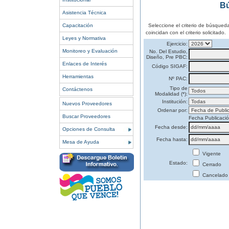
Bú
Asistencia Técnica
Capacitación
Seleccione el criterio de búsqued
coincidan con el criterio solicitado.
Leyes y Normativa
Ejercicio:
Monitoreo y Evaluación
No. Del Estudio,
Diseño, Pre PBC:
Enlaces de Interés
Código SIGAF:
Herramientas
Nº PAC:
Tipo de
Contáctenos
Modalidad (*):
Institución:
Nuevos Proveedores
Ordenar por:
Buscar Proveedores
Fecha Publicaci
Fecha desde:
Opciones de Consulta
Fecha hasta:
Mesa de Ayuda
Vigente
Estado:
Cerrado
Cancelado