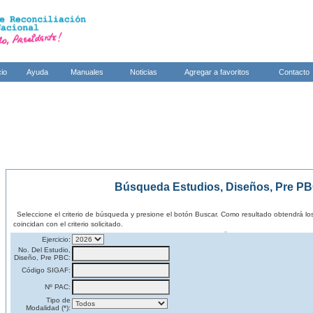
cio
Ayuda
Manuales
Noticias
Agregar a favoritos
Contacto
Búsqueda Estudios, Diseños, Pre P
Seleccione el criterio de búsqueda y presione el botón Buscar. Como resultado obtendrá l
coincidan con el criterio solicitado.
Ejercicio:
No. Del Estudio,
Diseño, Pre PBC:
Código SIGAF:
Nº PAC:
Tipo de
Modalidad (*):