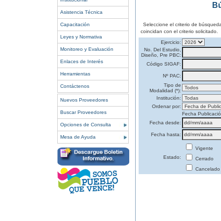
Bú
Asistencia Técnica
Capacitación
Seleccione el criterio de búsqued
coincidan con el criterio solicitado.
Leyes y Normativa
Ejercicio:
Monitoreo y Evaluación
No. Del Estudio,
Diseño, Pre PBC:
Enlaces de Interés
Código SIGAF:
Herramientas
Nº PAC:
Tipo de
Contáctenos
Modalidad (*):
Institución:
Nuevos Proveedores
Ordenar por:
Buscar Proveedores
Fecha Publicaci
Fecha desde:
Opciones de Consulta
Fecha hasta:
Mesa de Ayuda
Vigente
Estado:
Cerrado
Cancelado