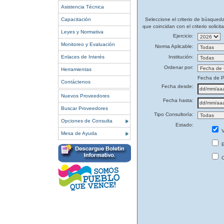
Asistencia Técnica
Capacitación
Seleccione el criterio de búsqued
que coincidan con el criterio solicit
Leyes y Normativa
Ejercicio:
Monitoreo y Evaluación
Norma Aplicable:
Enlaces de Interés
Institución:
Ordenar por:
Herramientas
Fecha de P
Contáctenos
Fecha desde:
Nuevos Proveedores
Fecha hasta:
Buscar Proveedores
Tipo Consultoría:
Opciones de Consulta
Estado:
V
Mesa de Ayuda
E
C