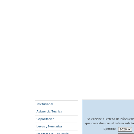
Institucional
Asistencia Técnica
Capacitación
Seleccione el criterio de búsqued
que coincidan con el criterio solicit
Leyes y Normativa
Ejercicio:
Monitoreo y Evaluación