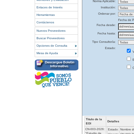
Norma Aplicable:
Enlaces de Interés
Institución:
Ordenar por:
Herramientas
Fecha de P
Contáctenos
Fecha desde:
Nuevos Proveedores
Fecha hasta:
Buscar Proveedores
Tipo Consultoría:
Opciones de Consulta
Estado:
V
Mesa de Ayuda
E
C
Titulo de la
Detalles
EOI
CN-003-2026:
Estado:
Nombre de
"Estudio de