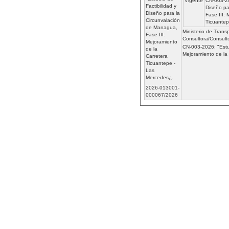
Vigente
CN-003-20
Factibilidad y
Diseño pa
Diseño para la
Fase III: 
Circunvalación
Ticuantep
de Managua,
Ministerio de Transp
Fase III:
Consultora/Consulto
Mejoramiento
CN-003-2026: "Estud
de la
Mejoramiento de la
Carretera
Ticuantepe -
Las
Mercedes¿.
2026-013001-
000067/2026