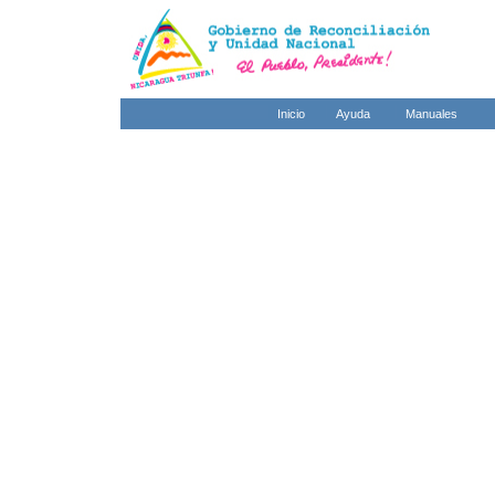
Inicio
Ayuda
Manuales