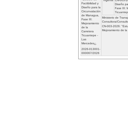
Vigente
CN-003-20
Factibilidad y
Diseño pa
Diseño para la
Fase III: 
Circunvalación
Ticuantep
de Managua,
Ministerio de Transp
Fase III:
Consultora/Consulto
Mejoramiento
CN-003-2026: "Estud
de la
Mejoramiento de la
Carretera
Ticuantepe -
Las
Mercedes¿.
2026-013001-
000067/2026