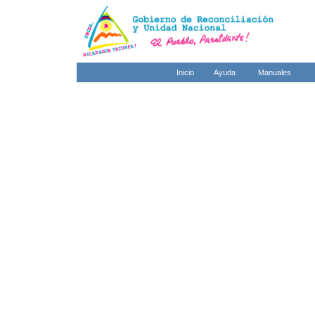
Inicio
Ayuda
Manuales