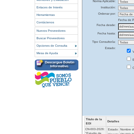
Norma Aplicable:
Enlaces de Interés
Institución:
Ordenar por:
Herramientas
Fecha de P
Contáctenos
Fecha desde:
Nuevos Proveedores
Fecha hasta:
Buscar Proveedores
Tipo Consultoría:
Opciones de Consulta
Estado:
V
Mesa de Ayuda
E
C
Titulo de la
Detalles
EOI
CN-003-2026:
Estado:
Nombre de
"Estudio de