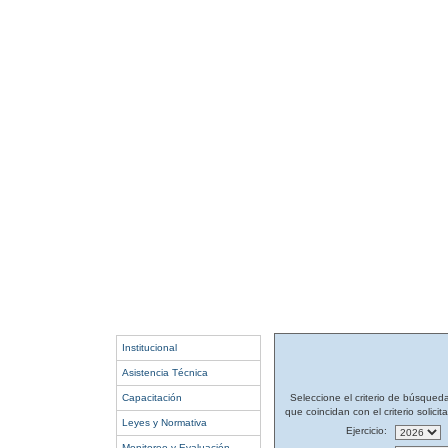
Institucional
Asistencia Técnica
Capacitación
Seleccione el criterio de búsqued
que coincidan con el criterio solicit
Leyes y Normativa
Ejercicio:
Monitoreo y Evaluación