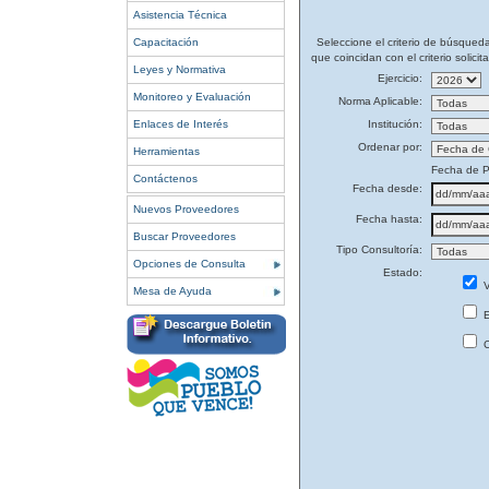
Asistencia Técnica
Capacitación
Seleccione el criterio de búsqued
que coincidan con el criterio solicit
Leyes y Normativa
Ejercicio:
Monitoreo y Evaluación
Norma Aplicable:
Enlaces de Interés
Institución:
Ordenar por:
Herramientas
Fecha de P
Contáctenos
Fecha desde:
Nuevos Proveedores
Fecha hasta:
Buscar Proveedores
Tipo Consultoría:
Opciones de Consulta
Estado:
V
Mesa de Ayuda
E
C