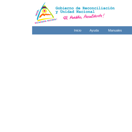
Inicio
Ayuda
Manuales