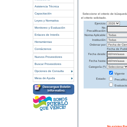
Asistencia Técnica
Capacitación
Seleccione el criterio de búsqued
el criterio solicitado.
Leyes y Normativa
Ejercicio:
Monitoreo y Evaluación
No.
Precalificación:
Enlaces de Interés
Norma Aplicable:
Institución:
Herramientas
Ordenar por:
Contáctenos
Fecha de Publi
Fecha desde:
Nuevos Proveedores
Fecha hasta:
Buscar Proveedores
Categoría (*):
Opciones de Consulta
Vigente
Mesa de Ayuda
Estado:
Precalifi
Evaluaci
No existen Pr