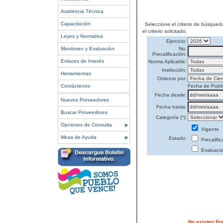
Asistencia Técnica
Capacitación
Seleccione el criterio de búsqued
el criterio solicitado.
Leyes y Normativa
Ejercicio:
Monitoreo y Evaluación
No.
Precalificación:
Enlaces de Interés
Norma Aplicable:
Institución:
Herramientas
Ordenar por:
Contáctenos
Fecha de Publi
Fecha desde:
Nuevos Proveedores
Fecha hasta:
Buscar Proveedores
Categoría (*):
Opciones de Consulta
Vigente
Mesa de Ayuda
Estado:
Precalifi
Evaluaci
No existen Pr