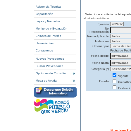
Asistencia Técnica
Capacitación
Seleccione el criterio de búsqued
el criterio solicitado.
Leyes y Normativa
Ejercicio:
Monitoreo y Evaluación
No.
Precalificación:
Enlaces de Interés
Norma Aplicable:
Institución:
Herramientas
Ordenar por:
Contáctenos
Fecha de Publi
Fecha desde:
Nuevos Proveedores
Fecha hasta:
Buscar Proveedores
Categoría (*):
Opciones de Consulta
Vigente
Mesa de Ayuda
Estado:
Precalifi
Evaluaci
No existen Pr