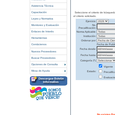
Asistencia Técnica
Capacitación
Seleccione el criterio de búsqued
el criterio solicitado.
Leyes y Normativa
Ejercicio:
Monitoreo y Evaluación
No.
Precalificación:
Enlaces de Interés
Norma Aplicable:
Institución:
Herramientas
Ordenar por:
Contáctenos
Fecha de Publi
Fecha desde:
Nuevos Proveedores
Fecha hasta:
Buscar Proveedores
Categoría (*):
Opciones de Consulta
Vigente
Mesa de Ayuda
Estado:
Precalifi
Evaluaci
No existen Pr