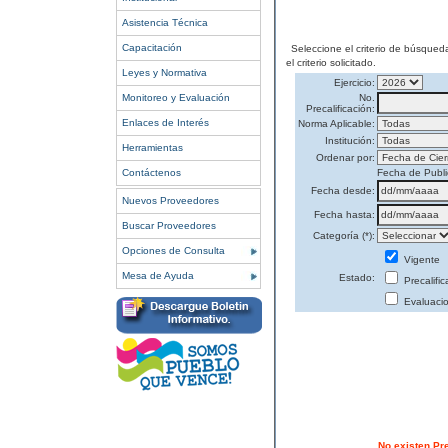
Asistencia Técnica
Capacitación
Seleccione el criterio de búsqued
el criterio solicitado.
Leyes y Normativa
Ejercicio:
Monitoreo y Evaluación
No.
Precalificación:
Enlaces de Interés
Norma Aplicable:
Institución:
Herramientas
Ordenar por:
Contáctenos
Fecha de Publi
Fecha desde:
Nuevos Proveedores
Fecha hasta:
Buscar Proveedores
Categoría (*):
Opciones de Consulta
Vigente
Mesa de Ayuda
Estado:
Precalifi
Evaluaci
No existen Pr