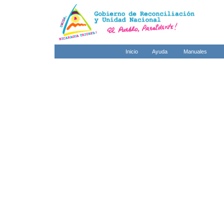
Inicio
Ayuda
Manuales