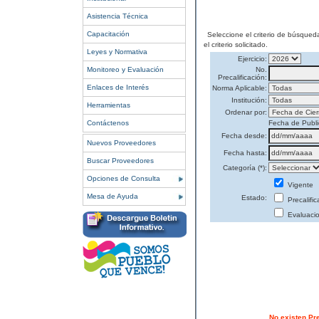
Asistencia Técnica
Capacitación
Seleccione el criterio de búsqued
el criterio solicitado.
Leyes y Normativa
Ejercicio:
Monitoreo y Evaluación
No.
Precalificación:
Enlaces de Interés
Norma Aplicable:
Institución:
Herramientas
Ordenar por:
Contáctenos
Fecha de Publi
Fecha desde:
Nuevos Proveedores
Fecha hasta:
Buscar Proveedores
Categoría (*):
Opciones de Consulta
Vigente
Mesa de Ayuda
Estado:
Precalifi
Evaluaci
No existen Pr