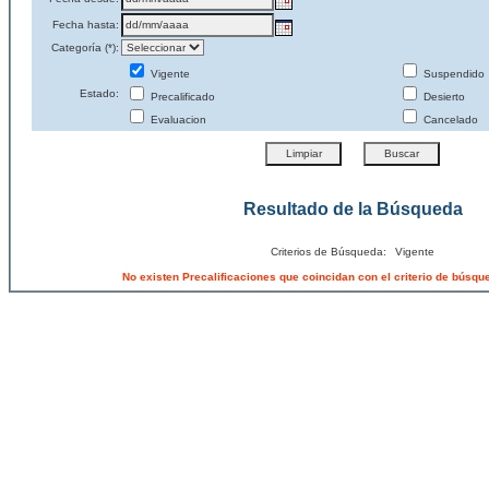
Fecha hasta:
Categoría (*):
Vigente
Suspendido
Estado:
Precalificado
Desierto
Evaluacion
Cancelado
Resultado de la Búsqueda
Criterios de Búsqueda:
Vigente
No existen Precalificaciones que coincidan con el criterio de búsq